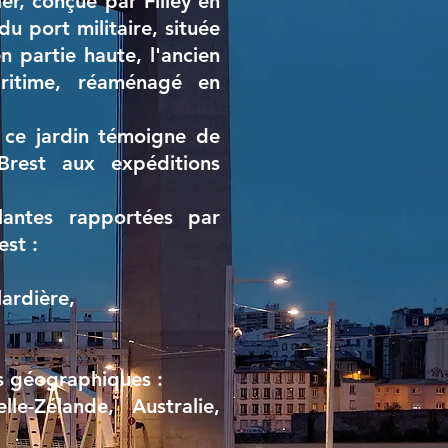
er, conçue par Filley en
u port militaire, située
n partie haute, l'ancien
ritime, réaménagé en
, ce jardin témoigne de
Brest aux expéditions
lantes rapportées par
est :
lardière,
es géographiques :
e-Zélande, Australie,