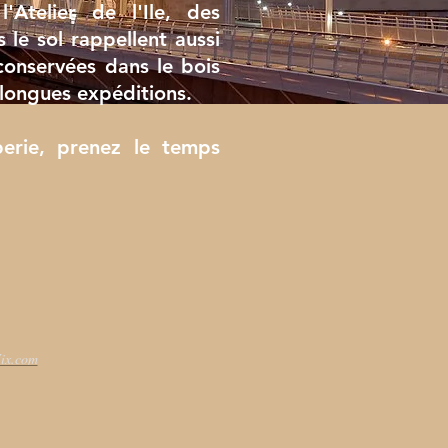
'Atelier de l'Ile, des
le sol rappellent aussi
conservées dans le bois
 longues expéditions.
erie, prenez le temps
ix.com