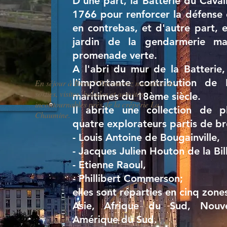
D'une part, la Batterie du Cavali
1766 pour renforcer la défense d
en contrebas, et d'autre part, e
jardin de la gendarmerie ma
promenade verte.
A l'abri du mur de la Batterie
l'importante contribution de 
En séjour à Brest ? Découvrez nos idées de
sorties, visites, balades et activités
maritimes du 18ème siècle.
incontournables près de la crêperie La
Il abrite une collection de p
Chaumine.
quatre explorateurs partis de br
- Louis Antoine de Bougainville,
- Jacques Julien Houton de la Bil
- Etienne Raoul,
- Phillibert Commerson;
elles sont réparties en cinq zon
Asie, Afrique du Sud, Nouvell
Amérique du Sud.