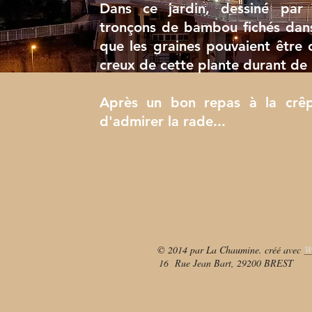
Dans ce jardin, dessiné par l
tronçons de bambou fichés dans 
que les graines pouvaient être 
creux de cette plante durant de
Après un bon repas à la crêp
d'admirer la rade...
© 2014 par La Chaumine. créé avec
W
16 Rue Jean Bart, 29200 BREST