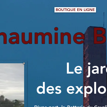
BOUTIQUE EN LIGNE
haumine B
Le ja
des explo